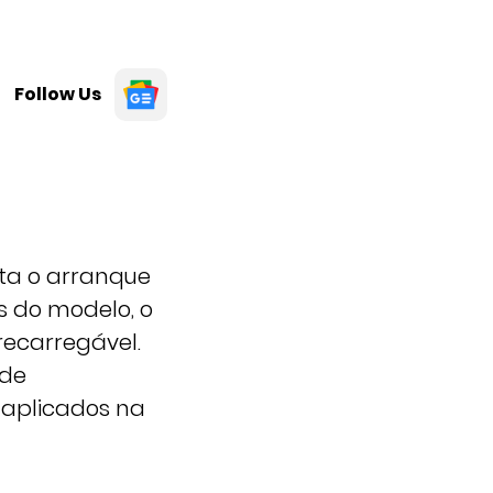
Follow Us
nta o arranque
s do modelo, o
recarregável.
 de
 aplicados na