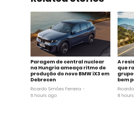
Paragem de central nuclear
A resi
na Hungria ameaça ritmo de
que r
produção do novo BMW iX3 em
grupo
Debrecen
bem p
Ricardo Simões Ferreira
Ricardo
6 hours ago
8 hour