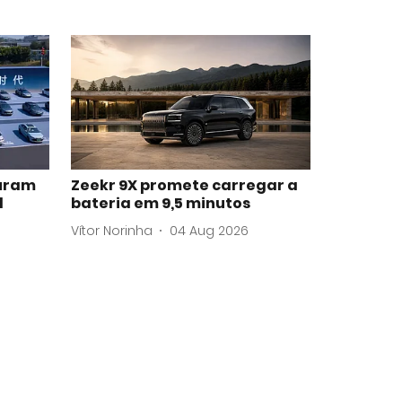
uram
Zeekr 9X promete carregar a
l
bateria em 9,5 minutos
Vítor Norinha
04 Aug 2026