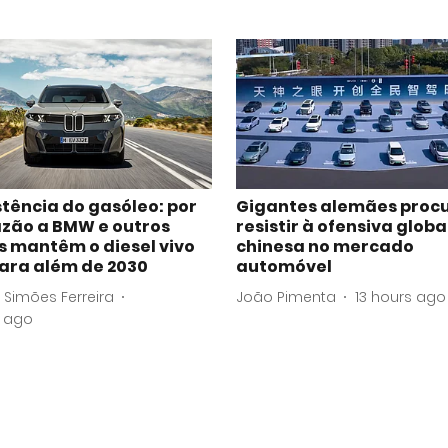
stência do gasóleo: por
Gigantes alemães proc
azão a BMW e outros
resistir à ofensiva globa
s mantêm o diesel vivo
chinesa no mercado
ara além de 2030
automóvel
 Simões Ferreira
João Pimenta
13 hours ago
s ago