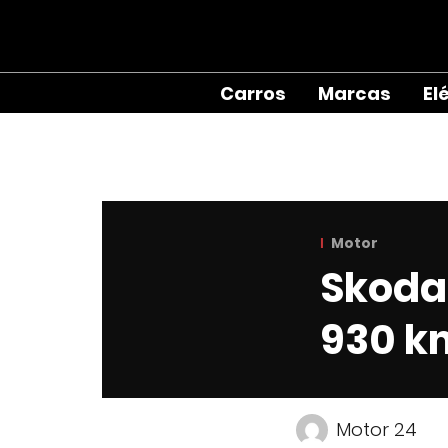
Carros
Marcas
El
Motor
Skoda 
930 k
Motor 24