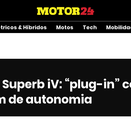
étricos & Híbridos
Motos
Tech
Mobilid
Superb iV: “plug-in” 
m de autonomia