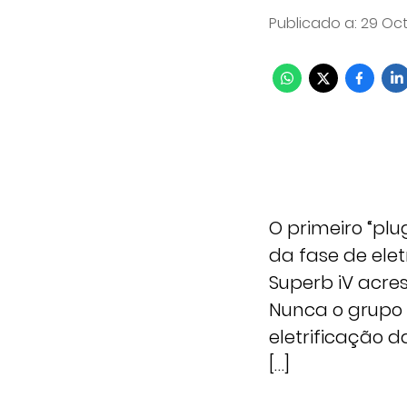
Publicado a
:
29 Oct
O primeiro “pl
da fase de ele
Superb iV acre
Nunca o grupo 
eletrificação 
[…]