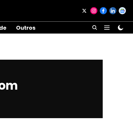
ade
Outros
com