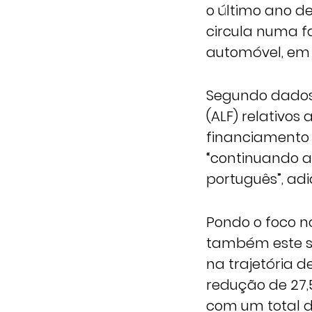
o último ano d
circula numa f
automóvel, em 
Segundo dados 
(ALF) relativos
financiamento 
“continuando a
português”, ad
Pondo o foco n
também este so
na trajetória 
redução de 27,
com um total de