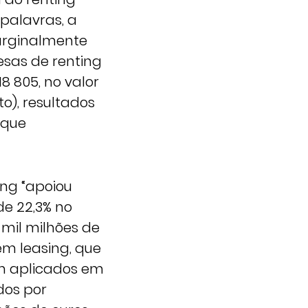
palavras, a
arginalmente
esas de renting
8 805, no valor
to), resultados
 que
ing “apoiou
de 22,3% no
 mil milhões de
em leasing, que
am aplicados em
dos por