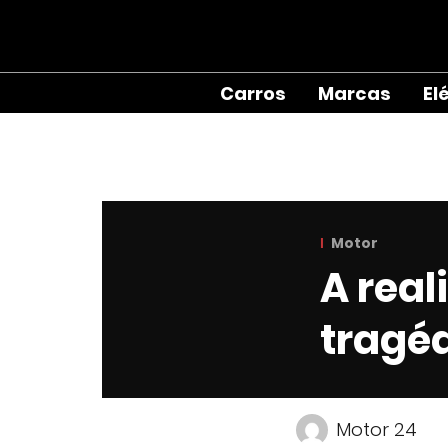
Carros
Marcas
El
Motor
A real
tragé
Motor 24