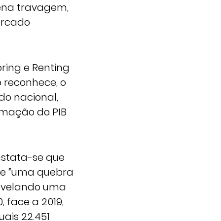
ena travagem,
ercado
ring e Renting
o reconhece, o
do nacional,
rmação do PIB
nstata-se que
-se “uma quebra
revelando uma
 face a 2019,
uais 22.451