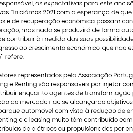
responsável, as expectativas para este ano s
ivas. “Iniciámos 2021 com a esperança de que 
ios e de recuperação económica possam cont
ração, mas nada se produzirá de forma aut
e contribuir à medida das suas possibilida
gresso ao crescimento económico, que não es
, refere.
setores representados pela Associação Portu
ing e Renting são responsáveis por injetar co
ribuir enquanto agentes de transformação p
ão do mercado não se alcançarão objetivo
parque automóvel com vista à redução de em
renting e o leasing muito têm contribuído co
ículas de elétricos ou propulsionados por en