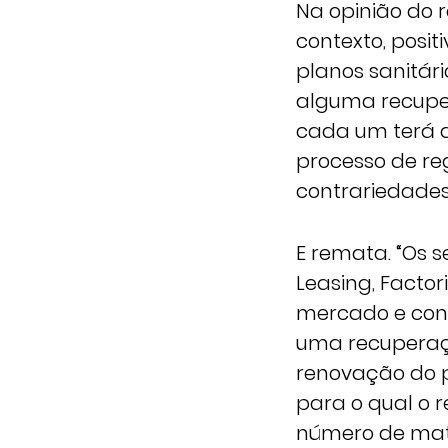
Na opinião do 
contexto, posit
planos sanitár
alguma recupe
cada um terá d
processo de re
contrariedades”
E remata. “Os 
Leasing, Factor
mercado e cont
uma recuperaç
renovação do 
para o qual o 
número de matr