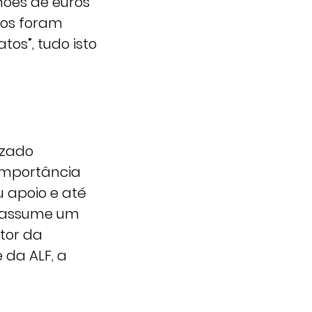
hões de euros
ros foram
os”, tudo isto
izado
importância
u apoio e até
e assume um
tor da
 da ALF, a