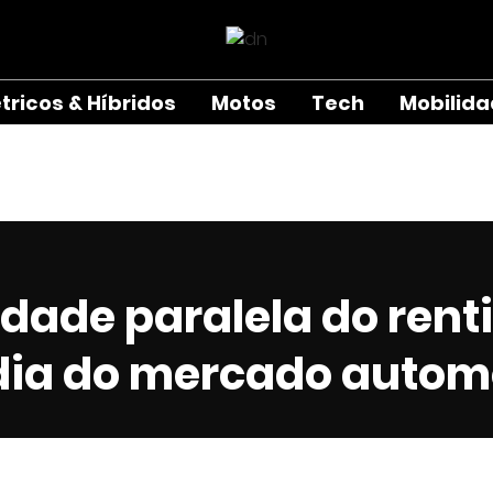
étricos & Híbridos
Motos
Tech
Mobilid
idade paralela do rent
dia do mercado autom