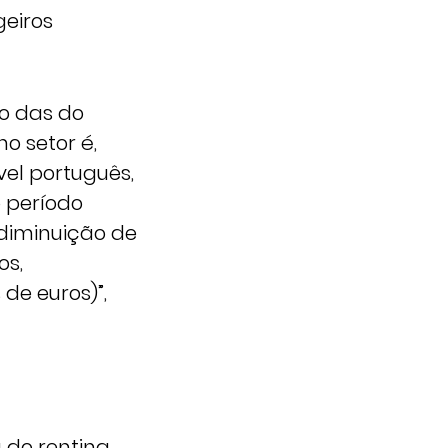
geiros
o das do
o setor é,
el português,
o período
diminuição de
os,
de euros)”,
 do renting