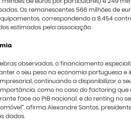
milhões de euros por particulares) e 249 mil
sadas. Os remanescentes 566 milhões de eu
equipamentos, correspondendo a 8.454 contrat
os estimados pela associação.
omia
ebras observadas, o financiamento especial
nter o seu peso na economia portuguesa e 
mpresarial, continuando a disponibilizar o se
 importância, como no caso do factoring qu
ante face ao PIB nacional, e do renting no se
omóvel”, afirma Alexandre Santos, presidente
es dados.