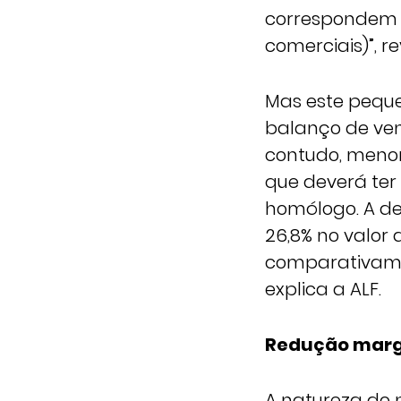
correspondem a
comerciais)”, r
Mas este peque
balanço de vend
contudo, meno
que deverá ter
homólogo. A de
26,8% no valor 
comparativamen
explica a ALF.
Redução marg
A natureza do 