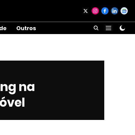
ade
Outros
ing na
óvel