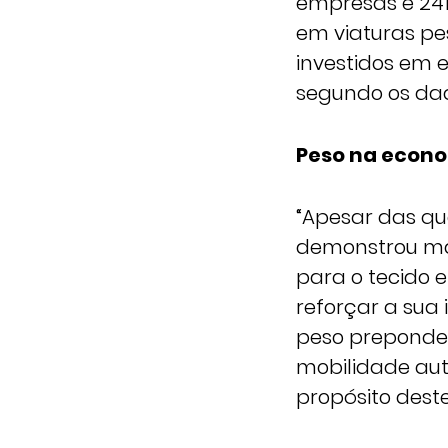
empresas e 241 
em viaturas pe
investidos em 
segundo os dad
Peso na econ
“Apesar das qu
demonstrou ma
para o tecido e
reforçar a sua
peso preponder
mobilidade aut
propósito dest