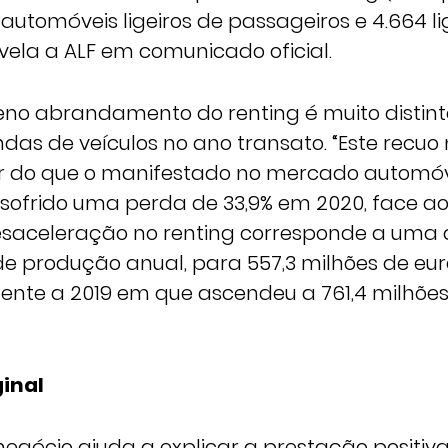
utomóveis ligeiros de passageiros e 4.664 li
evela a ALF em comunicado oficial.
no abrandamento do renting é muito distint
as de veículos no ano transato. “Este recuo n
r do que o manifestado no mercado automóv
 sofrido uma perda de 33,9% em 2020, face a
saceleração no renting corresponde a uma 
de produção anual, para 557,3 milhões de eur
te a 2019 em que ascendeu a 761,4 milhões 
inal
negócio ajuda a explicar a prestação positiva