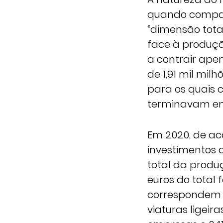
quando compar
“dimensão tota
face à produçã
a contrair apen
de 1,91 mil mil
para os quais 
terminavam em 
Em 2020, de ac
investimentos 
total da produ
euros do total 
correspondem a
viaturas ligeir