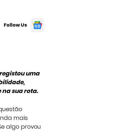
Follow Us
registou uma
bilidade,
 na sua rota.
 questão
ainda mais
Se algo provou