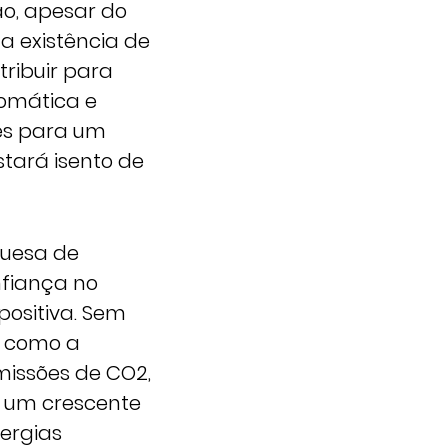
ão, apesar do
a existência de
ribuir para
omática e
des para um
tará isento de
guesa de
nfiança no
ositiva. Sem
s como a
issões de CO2,
m um crescente
ergias