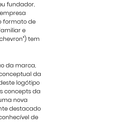
seu fundador,
a empresa
o formato de
familiar e
chevron”) tem
ão da marca,
 conceptual da
 deste logótipo
os concepts da
r uma nova
nte destacado
conhecível de