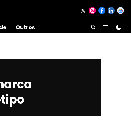
ade
Outros
marca
tipo