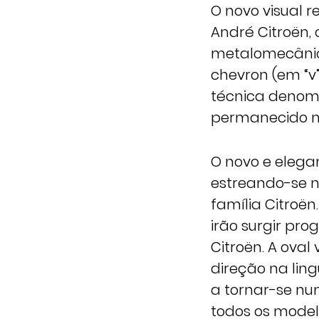
O novo visual r
André Citroën,
metalomecânic
chevron (em “v”
técnica denomi
permanecido no
O novo e elega
estreando-se n
família Citroën
irão surgir pr
Citroën. A oval
direção na li
a tornar-se nu
todos os model