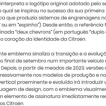
einterpreta o logótipo original adotado pelo 
 o qual se inspirou no sucesso da sua primeir
a que produzia sistemas de engrenagens n
 ou em “espinha”). Desde então, a referência 
nada “deux chevrons” (em português “duplo 
 coração da identidade da Citroën.
nte emblema sinaliza a transição e a evoluç
o final de setembro num importante veículo
. Depois, a partir de meados de 2023, versões
ogressivamente nos modelos de produção e n
 vertical proeminente e evoluída irá introduzi
nguagem de design, com o emblema visualme
m elemento de assinatura imediatamente re
os Citroën.