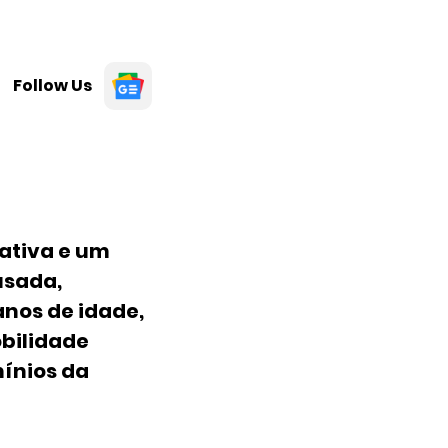
Follow Us
ativa e um
usada,
nos de idade,
obilidade
mínios da