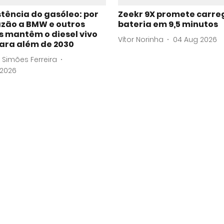
stência do gasóleo: por
Zeekr 9X promete carre
azão a BMW e outros
bateria em 9,5 minutos
s mantêm o diesel vivo
Vítor Norinha
04 Aug 2026
ara além de 2030
 Simões Ferreira
 2026