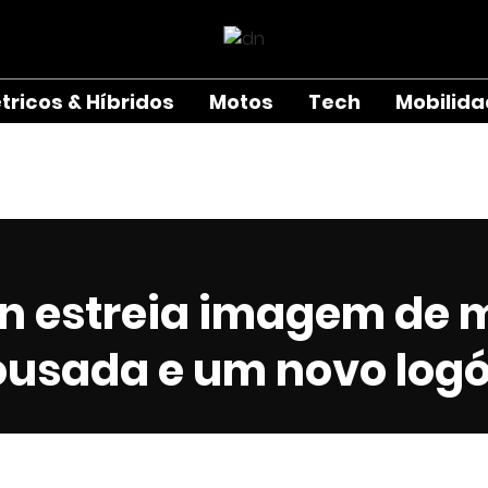
étricos & Híbridos
Motos
Tech
Mobilid
ën estreia imagem de 
ousada e um novo logó