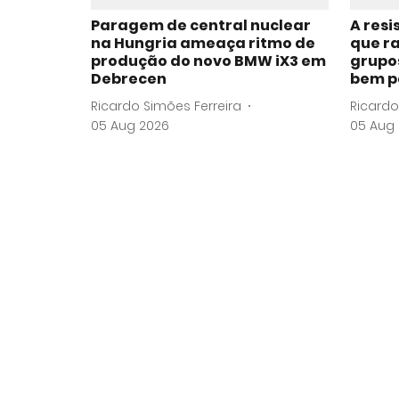
Paragem de central nuclear
A resi
na Hungria ameaça ritmo de
que r
produção do novo BMW iX3 em
grupo
Debrecen
bem p
Ricardo Simões Ferreira
Ricardo
05 Aug 2026
05 Aug