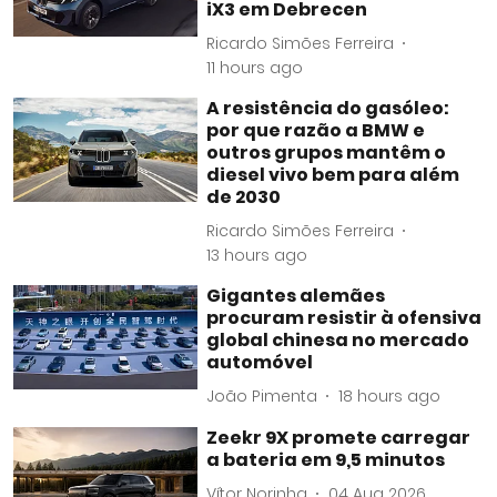
iX3 em Debrecen
Ricardo Simões Ferreira
11 hours ago
A resistência do gasóleo:
por que razão a BMW e
outros grupos mantêm o
diesel vivo bem para além
de 2030
Ricardo Simões Ferreira
13 hours ago
Gigantes alemães
procuram resistir à ofensiva
global chinesa no mercado
automóvel
João Pimenta
18 hours ago
Zeekr 9X promete carregar
a bateria em 9,5 minutos
Vítor Norinha
04 Aug 2026