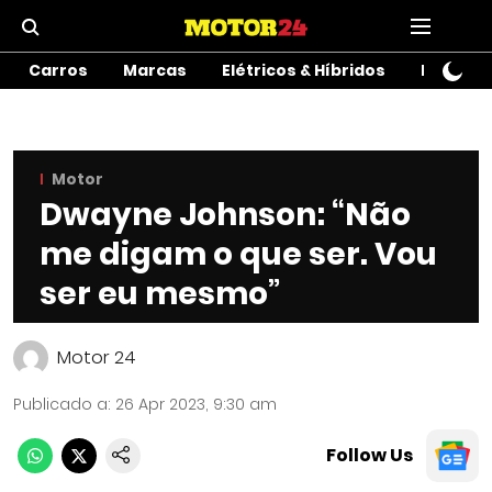
Carros
Marcas
Elétricos & Híbridos
Motos
Motor
Dwayne Johnson: “Não
me digam o que ser. Vou
ser eu mesmo”
Motor 24
Publicado a
:
26 Apr 2023, 9:30 am
Follow Us