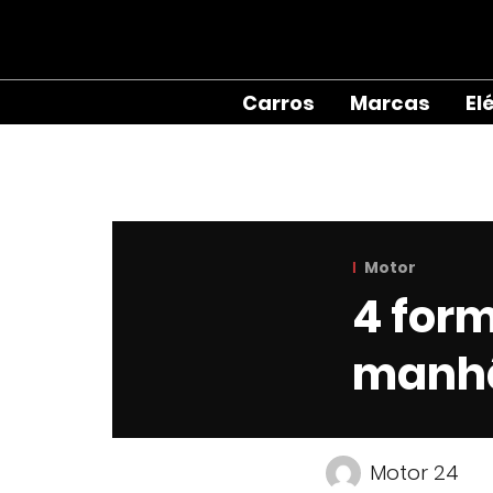
Carros
Marcas
El
Motor
4 for
manh
Motor 24