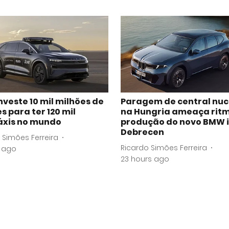
nveste 10 mil milhões de
Paragem de central nuc
s para ter 120 mil
na Hungria ameaça rit
áxis no mundo
produção do novo BMW 
Debrecen
 Simões Ferreira
Ricardo Simões Ferreira
s ago
23 hours ago