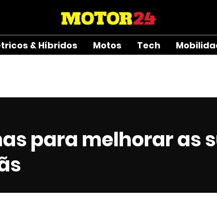
étricos & Híbridos
Motos
Tech
Mobilid
mas para melhorar as 
ãs