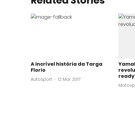
Related Stories
A incrível história da Targa
Yamah
Florio
revolu
ready
Autosport
12 Mar 2017
Motosp