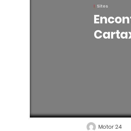
Sites
Encon
Cartax
Motor 24