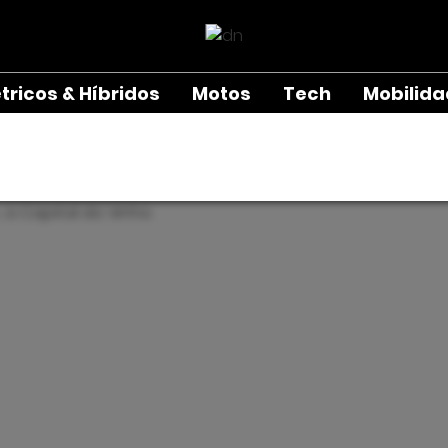
étricos & Híbridos
Motos
Tech
Mobilid