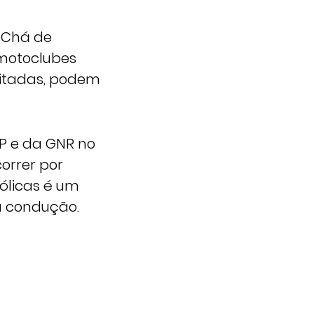
a Chá de
 motoclubes
imitadas, podem
P e da GNR no
orrer por
ólicas é um
 condução.