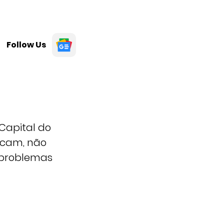
Follow Us
 Capital do
picam, não
 problemas