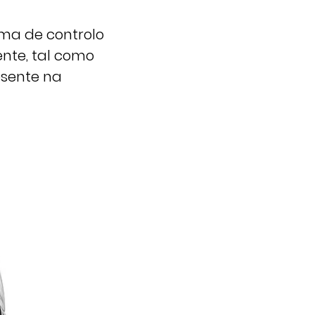
ema de controlo
ente, tal como
esente na