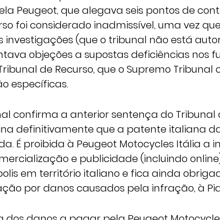
la Peugeot, que alegava seis pontos de con
rso foi considerado inadmissível, uma vez qu
s investigações (que o tribunal não está auto
vantava objeções a supostas deficiências nos
Tribunal de Recurso, que o Supremo Tribunal 
o específicas.
nal confirma a anterior sentença do Tribunal
na definitivamente que a patente italiana da
ngida. É proibida à Peugeot Motocycles Itália a
mercialização e publicidade (incluindo onlin
lis em território italiano e fica ainda obrig
ão por danos causados pela infração, à Pia
a dos danos a pagar pela Peugeot Motocycles