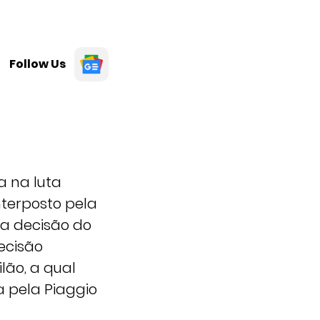
Follow Us
a na luta
interposto pela
 a decisão do
decisão
lão, a qual
a pela Piaggio