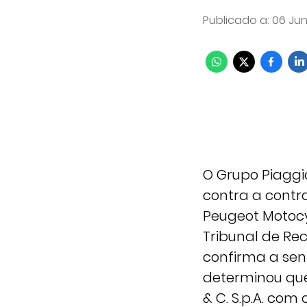
Publicado a
:
06 Jun
O Grupo Piaggi
contra a contra
Peugeot Motocy
Tribunal de Rec
confirma a sent
determinou que 
& C. S.p.A. com