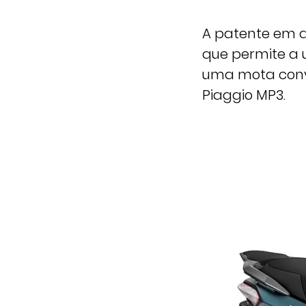
A patente em q
que permite a u
uma mota conve
Piaggio MP3.