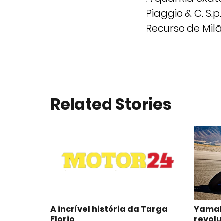
Piaggio & C. S.
Recurso de Milã
Related Stories
A incrível história da Targa
Yamah
Florio
revolu