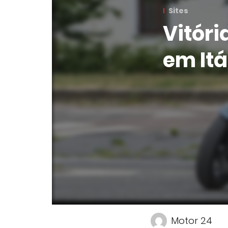
Sites
Vitóri
em Itá
Motor 24