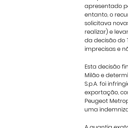
apresentado pe
entanto, o recu
solicitava nova
realizar) e le
da decisão do 
imprecisas e nã
Esta decisão fi
Milão e determi
S.p.A. foi infri
exportação, co
Peugeot Metropo
uma indemnizaç
A quantia exat