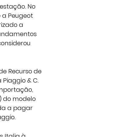
testação. No
e a Peugeot
rizado a
 fundamentos
considerou
 de Recurso de
 Piaggio & C.
 importação,
e) do modelo
ada a pagar
ggio.
 Italia à