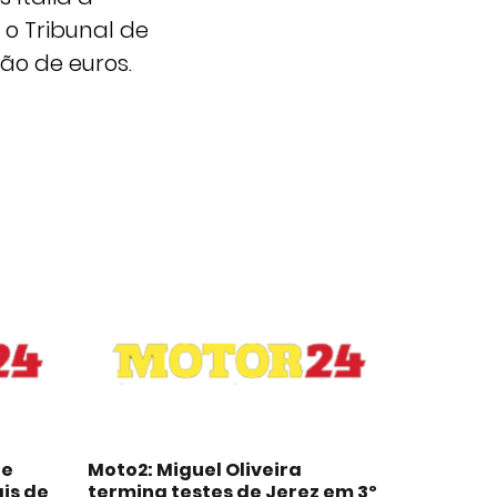
 o Tribunal de
ão de euros.
de
Moto2: Miguel Oliveira
is de
termina testes de Jerez em 3º