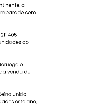
tinente, a
 comparado com
211 405
 unidades do
 Noruega e
 da venda de
Reino Unido
dades este ano,