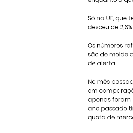
Só na UE, que 
desceu de 2,6%
Os números re
são de molde a
de alerta.
No mês passado
em comparaçã
apenas foram r
ano passado ti
quota de merca