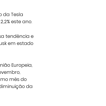
o da Tesla
2,2% este ano.
sa tendência e
Musk em estado
nião Europeia,
ovembro,
esmo mês do
diminuição da