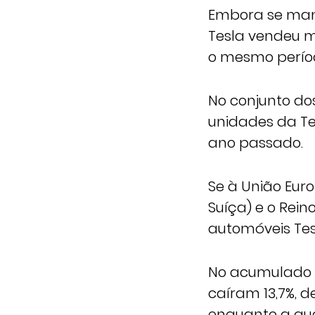
Embora se man
Tesla vendeu 
o mesmo perío
No conjunto do
unidades da Te
ano passado.
Se à União Euro
Suíça) e o Rei
automóveis Tes
No acumulado d
caíram 13,7%, 
enquanto a quo