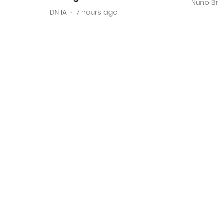
Nuno B
DN IA
7 hours ago