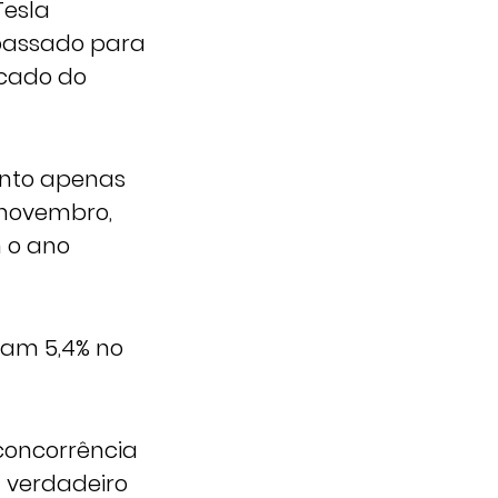
Tesla
passado para
rcado do
junto apenas
a novembro,
 o ano
ram 5,4% no
concorrência
 verdadeiro