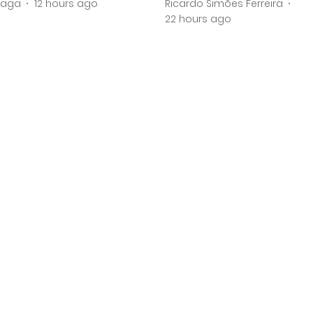
raga
12 hours ago
Ricardo Simões Ferreira
22 hours ago