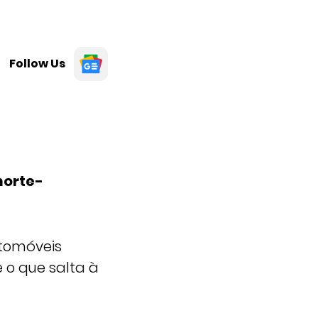
Follow Us
norte-
utomóveis
 o que salta à