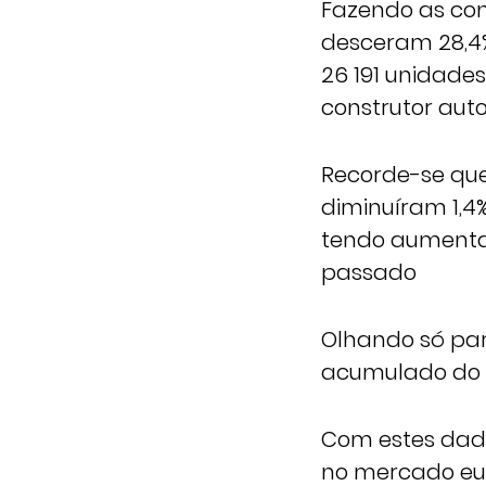
Fazendo as con
desceram 28,4
26 191 unidade
construtor aut
Recorde-se que 
diminuíram 1,4%
tendo aument
passado
Olhando só par
acumulado do 
Com estes dado
no mercado eur