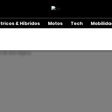
étricos & Híbridos
Motos
Tech
Mobilid