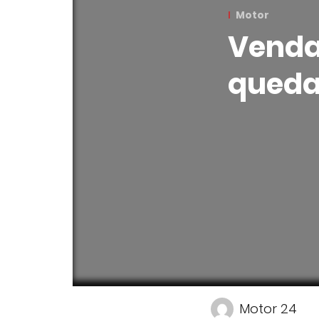
Motor
Venda
queda 
Motor 24