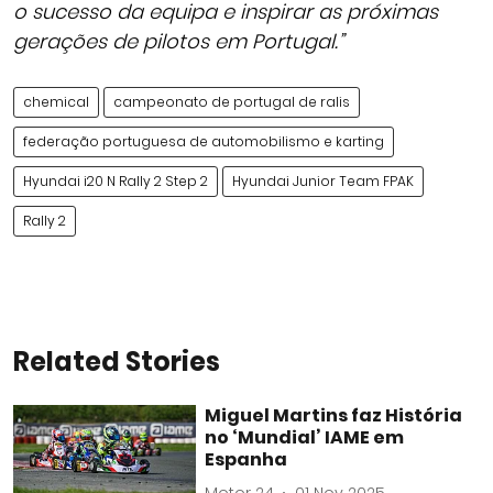
o sucesso da equipa e inspirar as próximas
gerações de pilotos em Portugal.”
chemical
campeonato de portugal de ralis
federação portuguesa de automobilismo e karting
Hyundai i20 N Rally 2 Step 2
Hyundai Junior Team FPAK
Rally 2
Related Stories
Miguel Martins faz História
no ‘Mundial’ IAME em
Espanha
Motor 24
01 Nov 2025