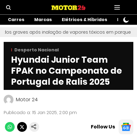
Carros
Marcas
Elétricos & Híbridos
Motos
idos graves após inalação de vapores tóxicos em parque aquát
Desporto Nacional
Hyundai Junior Team
FPAK no Campeonato de
Portugal de Ralis 2025
Motor 24
Publicado a
:
15 Jan 2025, 2:00 pm
Follow Us