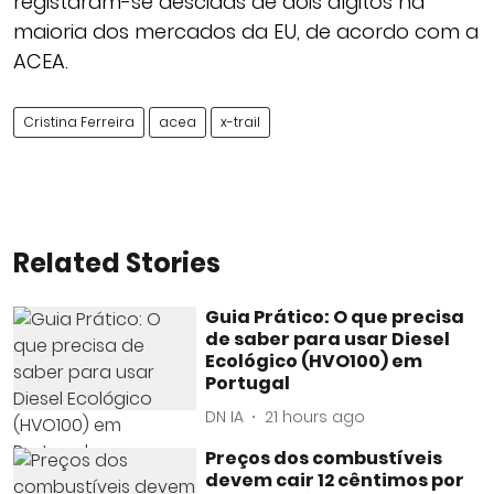
registaram-se descidas de dois dígitos na
maioria dos mercados da EU, de acordo com a
ACEA.
Cristina Ferreira
acea
x-trail
Related Stories
Guia Prático: O que precisa
de saber para usar Diesel
Ecológico (HVO100) em
Portugal
DN IA
21 hours ago
Preços dos combustíveis
devem cair 12 cêntimos por