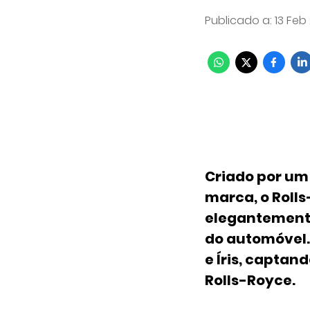
Publicado a
:
13 Feb
Criado por um
marca, o Roll
elegantemente 
do automóvel.
e Íris, captan
Rolls-Royce.