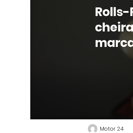
Rolls
cheira
marc
Motor 24