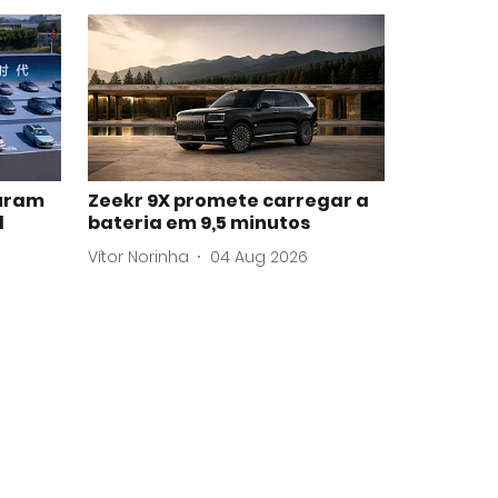
uram
Zeekr 9X promete carregar a
l
bateria em 9,5 minutos
Vítor Norinha
04 Aug 2026