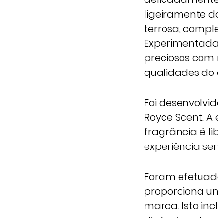
ligeiramente d
terrosa, comp
Experimentada 
preciosos com 
qualidades do 
Foi desenvolvi
Royce Scent. A
fragrância é 
experiência sen
Foram efetuado
proporciona um
marca. Isto inc