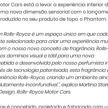
otor Cars está a levar a experiência interior 
uma nova dimensão sensorial com o lançamen
troduzido no seu produto de topo, o Phantom.
 um Rolls-Royce é um espaço único em que cad
 selecionado para criar uma experiência mult
m o nosso novo conceito de fragrância, Rolls
s domínios visual e tátil para uma nova
bida e desenvolvida pelo nosso perfumista i
és de tecnologia patenteada, esta fragrância e
eriência Rolls-Royce, criando um ambiente ain
utamente inconfundível.”, explica Martina Stark
Design, Rolls-Royce Motor Cars.
ce é concebido, projetado e fabricado com