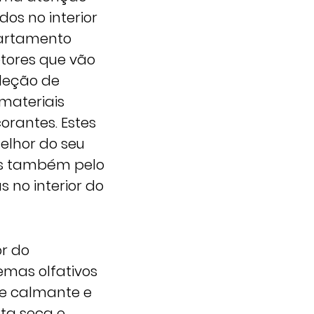
os no interior
partamento
etores que vão
eleção de
 materiais
corantes. Estes
elhor do seu
mas também pelo
 no interior do
or do
emas olfativos
de calmante e
ta seca e