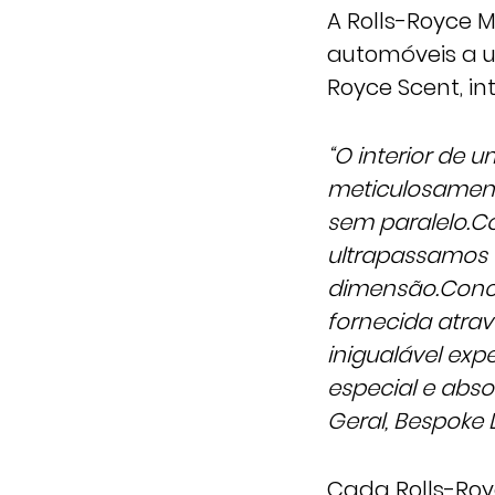
A Rolls-Royce M
automóveis a 
Royce Scent, in
“O interior de
meticulosamente
sem paralelo.
Co
ultrapassamos o
dimensão.
Conce
fornecida atrav
inigualável exp
especial e absol
Geral, Bespoke 
Cada Rolls-Roy