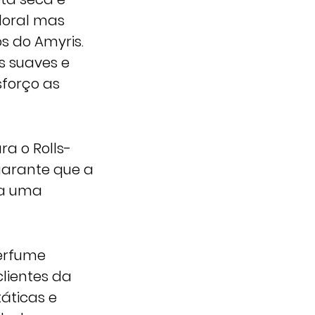
floral mas
 do Amyris.
s suaves e
sforço as
a o Rolls-
garante que a
ra uma
perfume
lientes da
táticas e