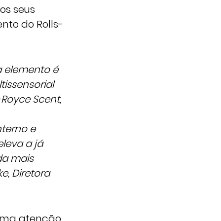
dos seus
to do Rolls-
a elemento é
issensorial
-Royce Scent,
nterno e
leva a já
da mais
e, Diretora
 uma atenção