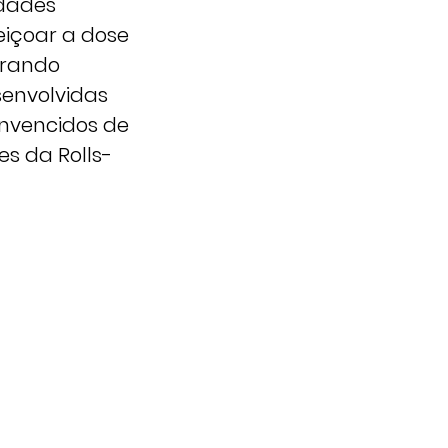
dades
eiçoar a dose
brando
senvolvidas
onvencidos de
es da Rolls-