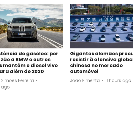
stência do gasóleo: por
Gigantes alemães proc
azão a BMW e outros
resistir à ofensiva globa
s mantêm o diesel vivo
chinesa no mercado
ara além de 2030
automóvel
 Simões Ferreira
João Pimenta
11 hours ago
s ago