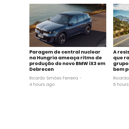
Paragem de central nuclear
A resi
na Hungria ameaça ritmo de
que r
produção do novo BMW iX3 em
grupo
Debrecen
bem p
Ricardo Simões Ferreira
Ricardo
4 hours ago
6 hour