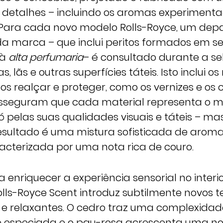
 detalhes – incluindo os aromas experimentad
 Para cada novo modelo Rolls-Royce, um de
da marca – que inclui peritos formados em s
 à
alta perfumaria
– é consultado durante a s
, lãs e outras superfícies táteis. Isto inclui os
 os realçar e proteger, como os vernizes e os 
asseguram que cada material representa o m
ó pelas suas qualidades visuais e táteis – 
esultado é uma mistura sofisticada de aromas
acterizada por uma nota rica de couro.
enriquecer a experiência sensorial no interi
lls-Royce Scent introduz subtilmente novos t
 e relaxantes. O cedro traz uma complexida
 especiada e o pau-rosa acrescenta uma no