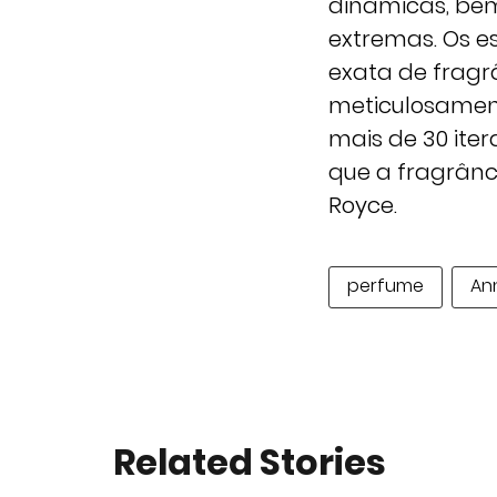
dinâmicas, b
extremas. Os e
exata de fragr
meticulosament
mais de 30 iter
que a fragrânci
Royce.
perfume
An
Related Stories