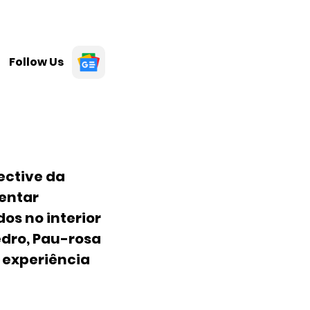
Follow Us
ective da
entar
os no interior
edro, Pau-rosa
a experiência