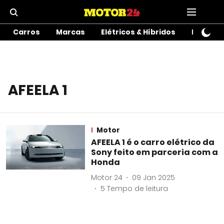
Carros
Marcas
Elétricos & Híbridos
Motos
AFEELA 1
Motor
AFEELA 1 é o carro elétrico da
Sony feito em parceria com a
Honda
Motor 24
09 Jan 2025
5
Tempo de leitura