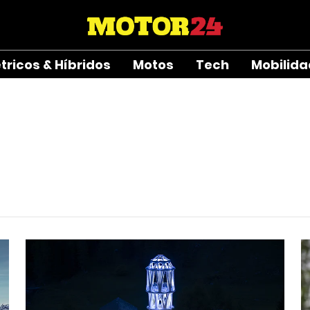
étricos & Híbridos
Motos
Tech
Mobilid