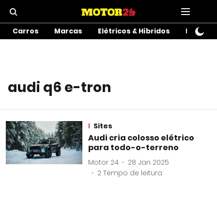
Carros
Marcas
Elétricos & Híbridos
Motos
audi q6 e-tron
Sites
Audi cria colosso elétrico
para todo-o-terreno
Motor 24
28 Jan 2025
2
Tempo de leitura