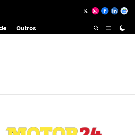
ade
Outros