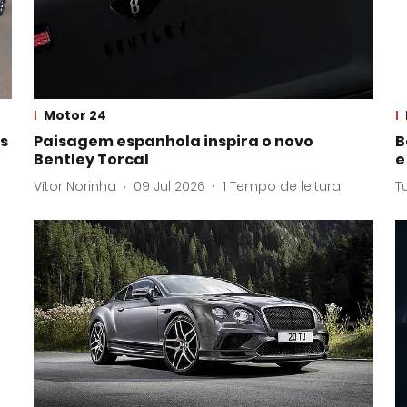
Motor 24
às
Paisagem espanhola inspira o novo
B
a
Bentley Torcal
e
Vítor Norinha
09 Jul 2026
1
Tempo de leitura
T