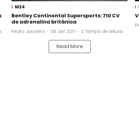
M24
s
Bentley Continental Supersports: 710 CV
V
de adrenalina britânica
P
a
Pedro Junceiro
06 Jan 2017
2
Tempo de leitura
Read More