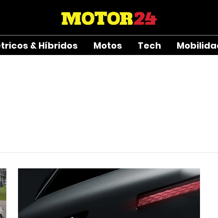
étricos & Híbridos
Motos
Tech
Mobilid