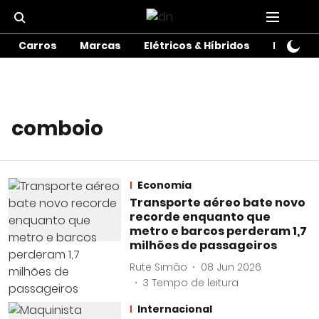
Carros
Marcas
Elétricos & Híbridos
Motos
comboio
Economia
Transporte aéreo bate novo
recorde enquanto que
metro e barcos perderam 1,7
milhões de passageiros
Rute Simão
08 Jun 2026
3
Tempo de leitura
Internacional