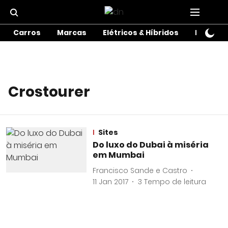
Carros
Marcas
Elétricos & Híbridos
Motos
Crostourer
Sites
Do luxo do Dubai à miséria
em Mumbai
Francisco Sande e Castro
11 Jan 2017
3
Tempo de leitura