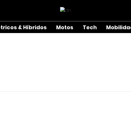
étricos & Híbridos
Motos
Tech
Mobilid