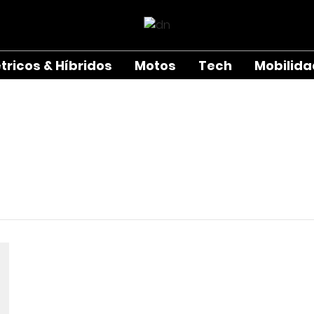
étricos & Híbridos
Motos
Tech
Mobilid