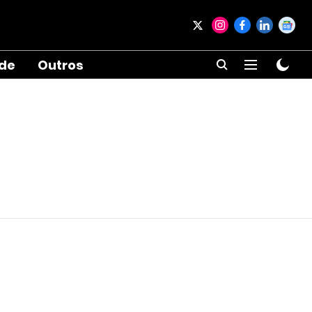
ade
Outros