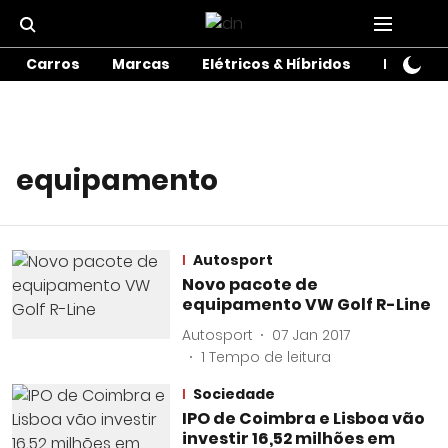
Carros
Marcas
Elétricos & Híbridos
Motos
equipamento
Autosport
Novo pacote de
equipamento VW Golf R-Line
Autosport
07 Jan 2017
1
Tempo de leitura
Sociedade
IPO de Coimbra e Lisboa vão
investir 16,52 milhões em