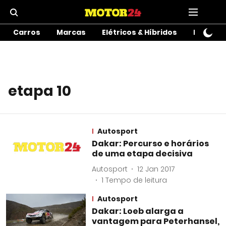
Carros
Marcas
Elétricos & Híbridos
Motos
etapa 10
Autosport
Dakar: Percurso e horários
de uma etapa decisiva
Autosport
12 Jan 2017
1
Tempo de leitura
Autosport
Dakar: Loeb alarga a
vantagem para Peterhansel,