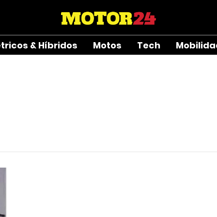
étricos & Híbridos
Motos
Tech
Mobilid