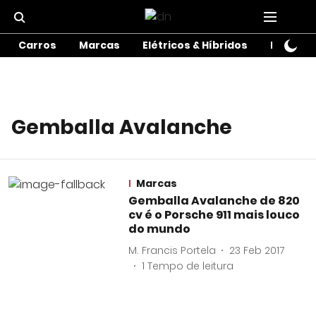
Carros
Marcas
Elétricos & Híbridos
Motos
Gemballa Avalanche
Marcas
Gemballa Avalanche de 820
cv é o Porsche 911 mais louco
do mundo
M. Francis Portela
23 Feb 2017
1
Tempo de leitura