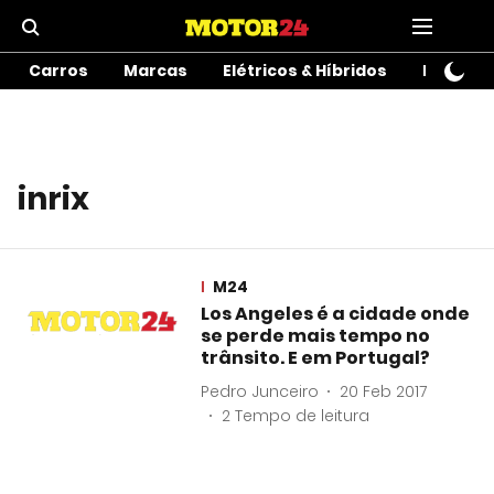
Carros
Marcas
Elétricos & Híbridos
Motos
inrix
M24
Los Angeles é a cidade onde
se perde mais tempo no
trânsito. E em Portugal?
Pedro Junceiro
20 Feb 2017
2
Tempo de leitura