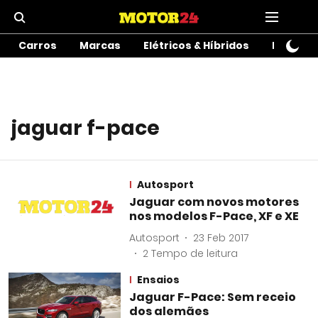
Carros
Marcas
Elétricos & Híbridos
Motos
jaguar f-pace
Autosport
Jaguar com novos motores
nos modelos F-Pace, XF e XE
Autosport
23 Feb 2017
2
Tempo de leitura
Ensaios
Jaguar F-Pace: Sem receio
dos alemães