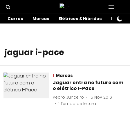
Carros
Marcas
Elétricos & Híbridos
Motos
jaguar i-pace
Marcas
Jaguar entra no futuro com
o elétrico I-Pace
Pedro Junceiro
15 Nov 2016
1
Tempo de leitura