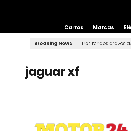
Carros
Marcas
El
encontrado morto em Sintra
Breaking News
Três feridos graves apó
jaguar xf