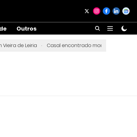
ade
Outros
ira de Leiria
Casal encontrado morto em Sintra