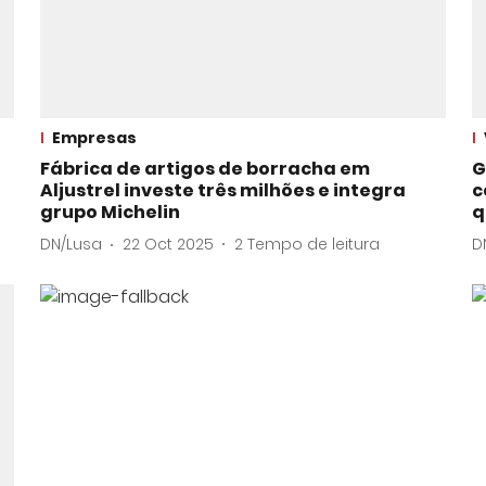
Empresas
Fábrica de artigos de borracha em
G
Aljustrel investe três milhões e integra
c
grupo Michelin
q
DN/Lusa
22 Oct 2025
2
Tempo de leitura
D