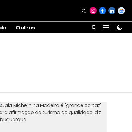
ade
Outros