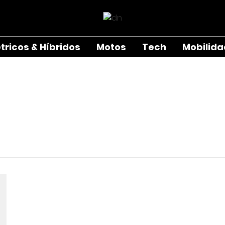
étricos & Híbridos
Motos
Tech
Mobilid