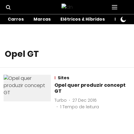
Carros
Marcas
Elétricos & Híbridos
Motos
Opel GT
Sites
Opel quer produzir concept
GT
Turbo
27 Dec 2016
1
Tempo de leitura