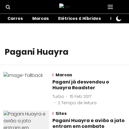
Carros
Marcas
Elétricos & Híbridos
Motos
Pagani Huayra
Marcas
Pagani já desvendou o
Huayra Roadster
Turbo
15 Feb 2017
2
Tempo de leitura
Sites
Pagani Huayra e avião a jato
entram em combate