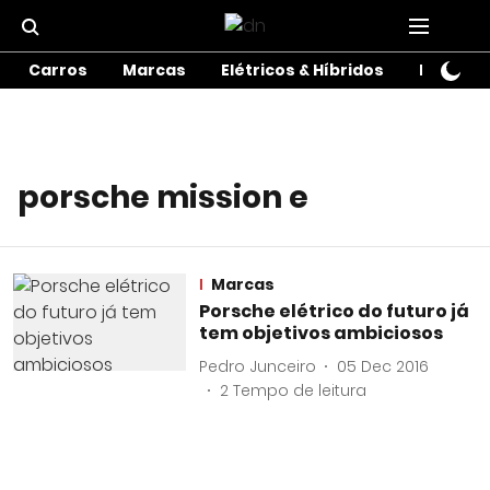
Carros
Marcas
Elétricos & Híbridos
Motos
porsche mission e
Marcas
Porsche elétrico do futuro já
tem objetivos ambiciosos
Pedro Junceiro
05 Dec 2016
2
Tempo de leitura