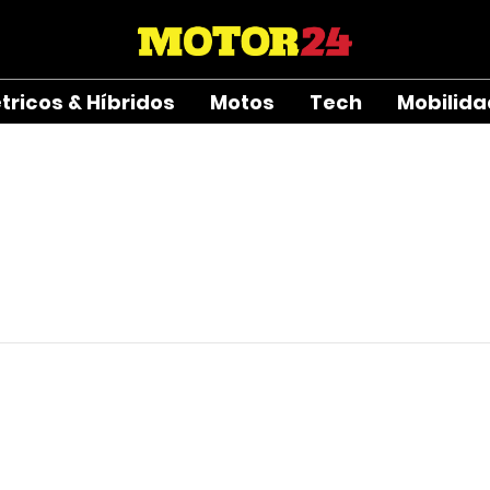
étricos & Híbridos
Motos
Tech
Mobilid