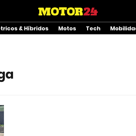
étricos & Híbridos
Motos
Tech
Mobilid
rga