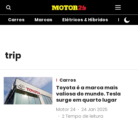
Carros
Marcas
Elétricos & Híbridos
Motos
trip
Carros
Toyota é a marca mais
valiosa do mundo. Tesla
surge em quarto lugar
Motor 24
24 Jan 2025
2
Tempo de leitura