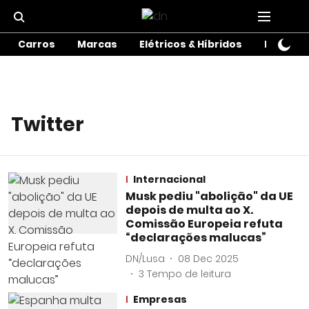
Carros
Marcas
Elétricos & Híbridos
Motos
Twitter
Internacional
Musk pediu "abolição" da UE
depois de multa ao X.
Comissão Europeia refuta
“declarações malucas”
DN/Lusa
08 Dec 2025
3
Tempo de leitura
Empresas