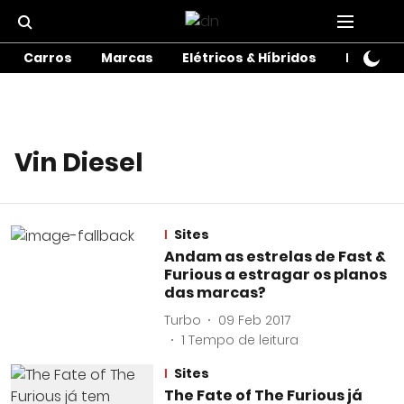
Carros
Marcas
Elétricos & Híbridos
Motos
Vin Diesel
Sites
Andam as estrelas de Fast &
Furious a estragar os planos
das marcas?
Turbo
09 Feb 2017
1
Tempo de leitura
Sites
The Fate of The Furious já