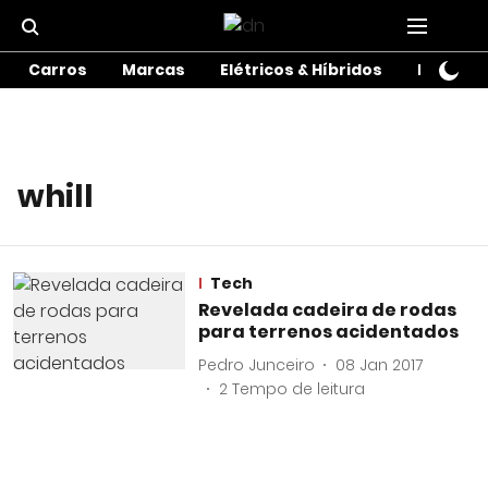
Carros
Marcas
Elétricos & Híbridos
Motos
whill
Tech
Revelada cadeira de rodas
para terrenos acidentados
Pedro Junceiro
08 Jan 2017
2
Tempo de leitura