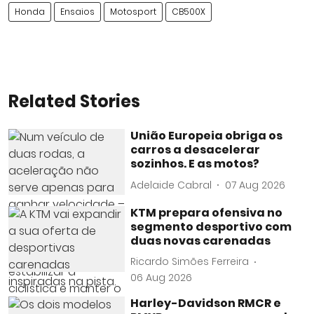
Honda
Ensaios
Motosport
CB500X
Related Stories
União Europeia obriga os
carros a desacelerar
sozinhos. E as motos?
Adelaide Cabral
07 Aug 2026
KTM prepara ofensiva no
segmento desportivo com
duas novas carenadas
Ricardo Simões Ferreira
06 Aug 2026
Harley-Davidson RMCR e