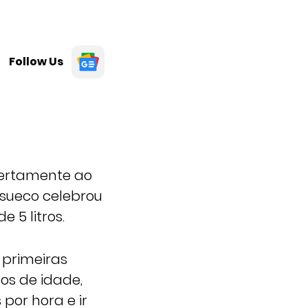
Follow Us
certamente ao
 sueco celebrou
 5 litros.
 primeiras
os de idade,
por hora e ir