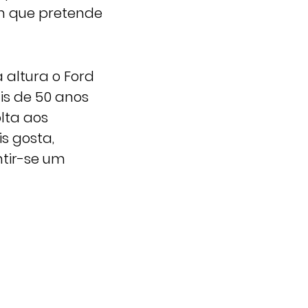
im que pretende
 altura o Ford
is de 50 anos
lta aos
s gosta,
ntir-se um