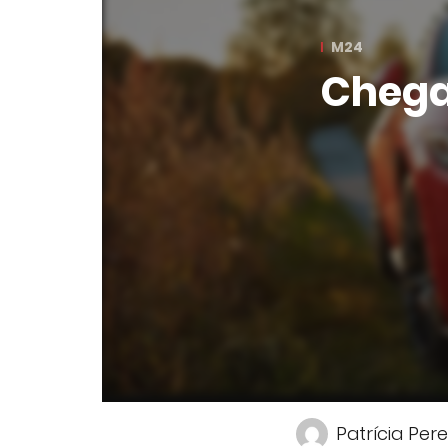
M24
Chega
Patrícia Pere