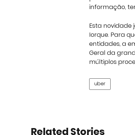
informação, t
Esta novidade j
Iorque. Para q
entidades, a e
Geral da grand
múltiplos proc
uber
Related Stories