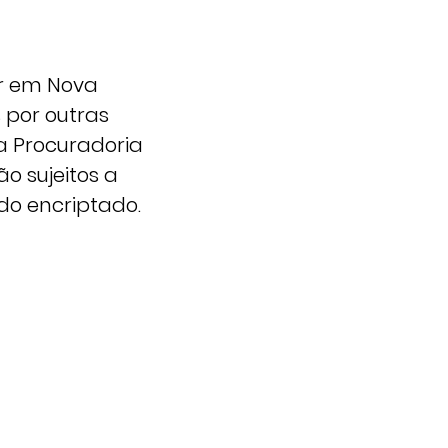
er em Nova
 por outras
a Procuradoria
o sujeitos a
do encriptado.