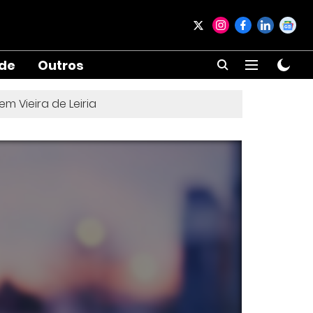
ade
Outros
 Vieira de Leiria