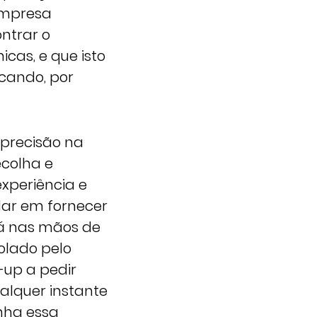
empresa
ntrar o
cas, e que isto
icando, por
 precisão na
ecolha e
xperiência e
dar em fornecer
stá nas mãos de
rolado pelo
-up a pedir
alquer instante
enha essa