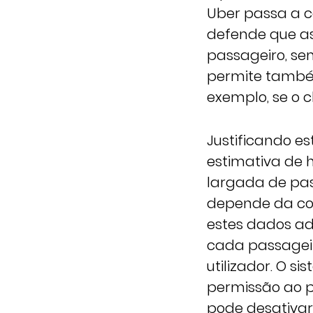
Uber passa a c
defende que as
passageiro, sem
permite também
exemplo, se o c
Justificando es
estimativa de 
largada de pas
depende da col
estes dados adi
cada passageiro
utilizador. O 
permissão ao p
pode desativar