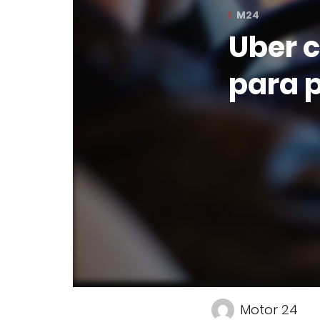
M24
Uber c
para 
Motor 24