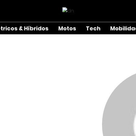
étricos & Híbridos
Motos
Tech
Mobilid