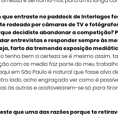
promessa e sentamo-nos para uma longa con
 que entraste no paddock de Interlagos fo
 rodeado por câmaras de TV e fotógrafos
rque decidiste abandonar a competição? 
e dar entrevistas e responder sempre às m
seja, farto da tremenda exposição mediátic
o tenho bem a certeza se é mesmo assim, ta
ação com os media faz parte do meu trabalh
 aqui em São Paulo é natural que fosse alvo d
utro lado, acho engraçado ver como é possív
as às outras e acotovelarem-se só para tir
este que uma das razões porque te retirava