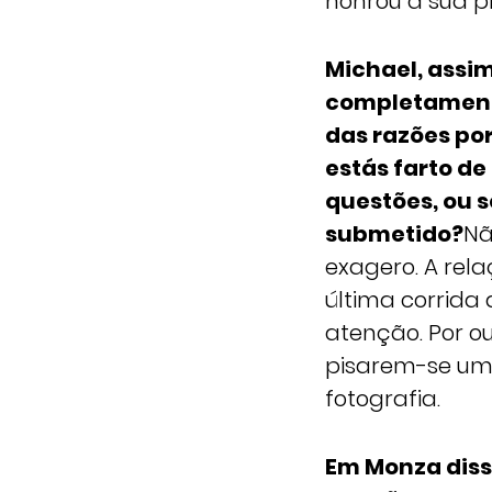
honrou a sua 
Michael, assim
completamente
das razões po
estás farto d
questões, ou 
submetido?
Nã
exagero. A rel
última corrida
atenção. Por o
pisarem-se um
fotografia.
Em Monza diss