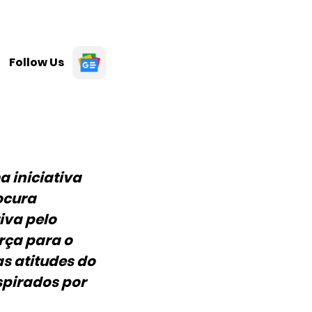
Follow Us
 iniciativa
ocura
iva pelo
rça para o
s atitudes do
spirados por