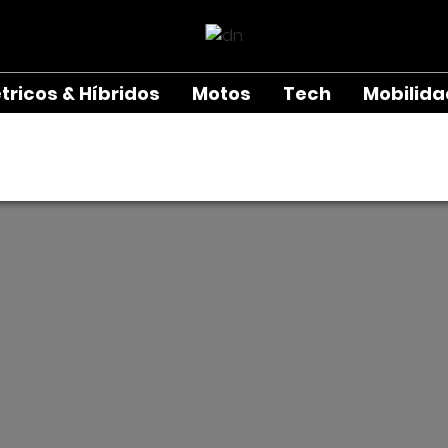
étricos & Híbridos
Motos
Tech
Mobilid