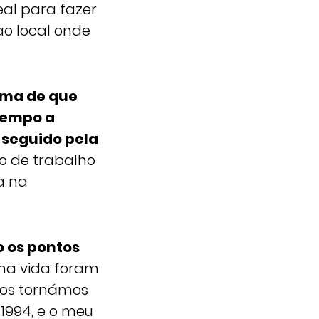
al para fazer
ao local onde
tema de que
 tempo a
 seguido pela
po de trabalho
a na
o os pontos
ha vida foram
nos tornámos
1994, e o meu