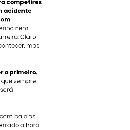
ara competires
um acidente
a em
tenho nem
reira. Claro
contecer, mas
r o primeiro,
o que sempre
 será
com baleias.
 errado à hora