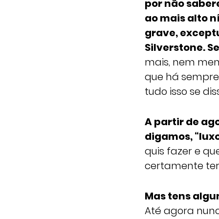
por não saber
ao mais alto n
grave, except
Silverstone. 
mais, nem men
que há sempre
tudo isso se d
A partir de ag
digamos, “luxo
quis fazer e q
certamente te
Mas tens algu
Até agora nunc