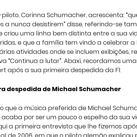
-piloto, Corinna Schumacher, acrescenta: “q
os a nunca desistirem” disse, referindo-se t
criou uma linha bem distinta entre a sua vi
ridas, e que a família tem vindo a celebrar a
ias atividades onde se incluem exibições, re
iva “Continua a lutar”. Abaxi, recordamos uma
rt após a sua primeira despedida da F1:
ira despedida de Michael Schumacher
o que a música preferida de Michael Schuma
ra acaba por ser um pouco o espelho da sua vi
i a primeira entrevista que lhe fizemos apó
inal de 2006, em que o piloto alemão explico