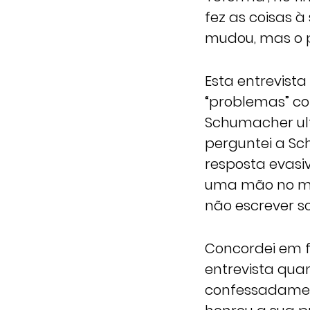
fez as coisas 
mudou, mas o 
Esta entrevista
“problemas” com
Schumacher ultr
perguntei a Sc
resposta evasi
uma mão no meu
não escrever s
Concordei em 
entrevista quan
confessadament