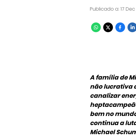
Publicado a
:
17 Dec
A família de 
não lucrativa
canalizar ener
heptacampeão 
bem no mundo” 
continua a lut
Michael Schu