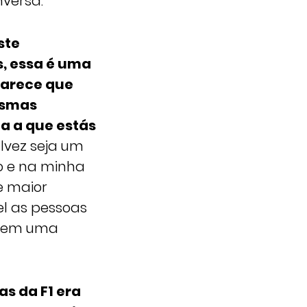
versa.
ste
, essa é uma
Parece que
esmas
a a que estás
lvez seja um
o e na minha
e maior
el as pessoas
arem uma
s da F1 era