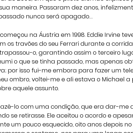
à sua maneira. Passaram dez anos, infelizmen
passado nunca será apagado…
 começou na Áustria em 1998. Eddie Irvine tev
 os travões do seu Ferrari durante a corrida
apassou-o, garantindo assim o terceiro lugar
humi o que se tinha passado, mas apenas ob
va; por isso fui-me embora para fazer um tel
 ombro, voltei-me e ali estava o Michael a
obre aquele assunto.
fazê-lo com uma condição, que era dar-me a
do se retirasse. Ele aceitou o acordo e apesa
e um pouco esquecido, oito anos depois no 