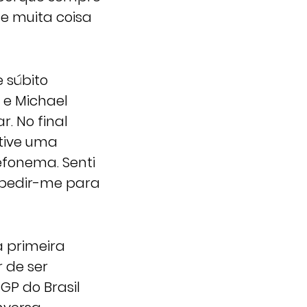
te muita coisa
e súbito
 e Michael
. No final
tive uma
efonema. Senti
 pedir-me para
 primeira
r de ser
GP do Brasil