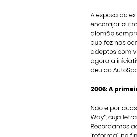
A esposa do ex
encorajar outr
alemão sempre 
que fez nas cor
adeptos com vár
agora a iniciat
deu ao AutoSpo
2006: A prime
Não é por acas
Way”, cuja let
Recordamos aqu
‘reforma’, no f