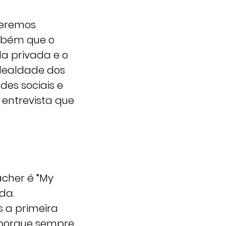
ueremos
ambém que o
da privada e o
 lealdade dos
des sociais e
 entrevista que
cher é “My
da.
s a primeira
u porque sempre