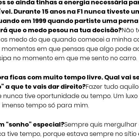
es se ainda tinhas a energia necessária p
ível. Durante 15 anos na F1 nunca tiveste 
uando em 1999 quando partiste uma pern
Será que o medo pesou na tua decisão?
Não 
os medo do que quando comecei a minha car
 momentos em que pensas que algo pode a
issipa no momento em que me sento no carro.
ora ficas com muito tempo livre. Qual vai se
” a que te vais dar direito?
Fazer tudo aquil
ue nunca tive oportunidade ou tempo. Um luxo
r imenso tempo só para mim.
m “sonho” especial?
Sempre quis mergulhar 
a tive tempo, porque estava sempre no sítio