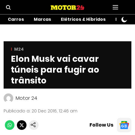
Carros
Marcas
Elétricos & Híbridos
Motos
M24
Elon Musk vai cavar
túneis para fugir ao
trânsito
Motor 24
Publicado a
:
20 Dec 2016, 12:46 am
Follow Us