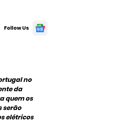
Follow Us
ortugal no
ente da
ara quem os
s serão
 elétricos