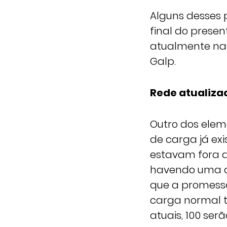
Alguns desses 
final do prese
atualmente nas
Galp.
Rede atualiza
Outro dos elem
de carga já ex
estavam fora d
havendo uma a
que a promess
carga normal 
atuais, 100 se