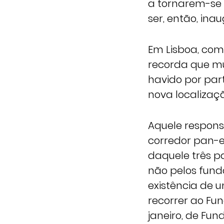
a tornarem-se
ser, então, in
Em Lisboa, com
recorda que mu
havido por par
nova localizaçã
Aquele respons
corredor pan-e
daquele três p
não pelos fundo
existência de 
recorrer ao Fu
janeiro, de Fun