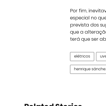
Por fim, inevi
especial no que
prevista dos s
que a alteraçã
terá que ser a
elétricos
uv
henrique sánche