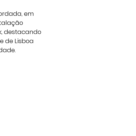
bordada, em
stalação
k, destacando
e de Lisboa
idade.