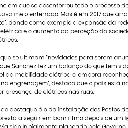
 ano em que se desenterrou todo o processo d
estava meio enterrado. Mas é em 2017 que arr
te”, dando como exemplo a expansão da red
elétrica e o aumento da perceção da socie
tricos.
que se ultimam “novidades para serem anun
rique Sánchez fez um balanço do que tem sid
vel da mobilidade elétrica e, embora reconhe
a na engrenagem’, destaca que o país está
 presença de elétricos nas ruas.
de destaque é o da instalação dos Postos d
presta a seguir em bom ritmo depois de um li
via sido inicialmente planeado pelo Governo.