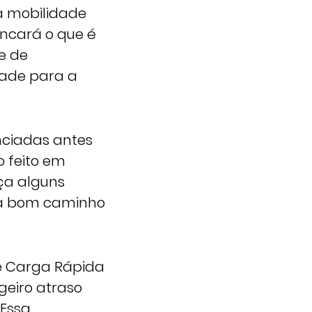
a mobilidade
ancará o que é
e de
dade para a
ciadas antes
o feito em
ça alguns
 na bom caminho
e Carga Rápida
geiro atraso
 Essa