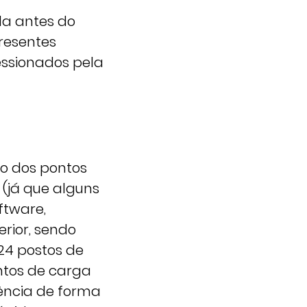
da antes do
resentes
essionados pela
o dos pontos
 (já que alguns
ftware,
ior, sendo
24 postos de
ntos de carga
ência de forma