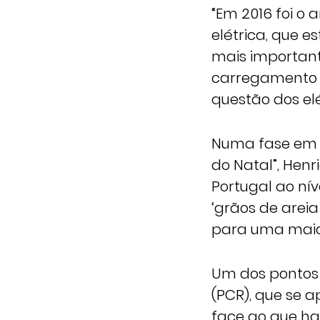
“Em 2016 foi o
elétrica, que 
mais importan
carregamento 
questão dos elé
Numa fase em 
do Natal”, Hen
Portugal ao ní
‘grãos de arei
para uma maior
Um dos pontos 
(PCR), que se a
face ao que ha