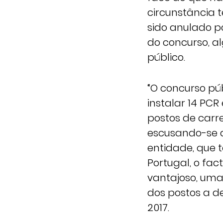
circunstância 
sido anulado p
do concurso, a
público.
“O concurso pú
instalar 14 PCR
postos de carr
escusando-se a
entidade, que 
Portugal, o fac
vantajoso, uma
dos postos a de
2017.