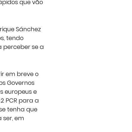
ápidos que vão
nrique Sánchez
s, tendo
 perceber se a
ir em breve o
los Governos
os europeus e
 12 PCR para a
 se tenha que
 ser, em