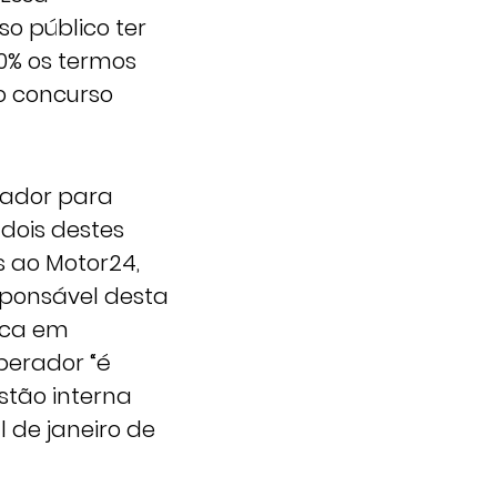
o público ter
0% os termos
o concurso
rador para
 dois destes
s ao Motor24,
sponsável desta
ica em
operador “é
stão interna
l de janeiro de