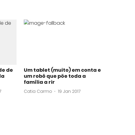
de de
Um tablet (muito) em conta e
da
um robô que põe toda a
família a rir
7
Catia Carmo
19 Jan 2017