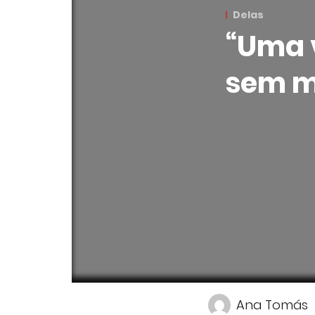
Delas
“Uma 
sem m
Ana Tomás