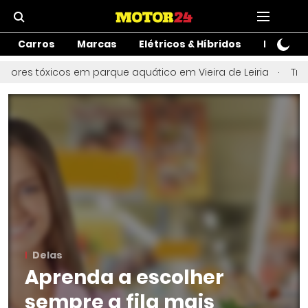
Carros
Marcas
Elétricos & Híbridos
Motos
ores tóxicos em parque aquático em Vieira de Leiria
Três 
Delas
Aprenda a escolher
sempre a fila mais