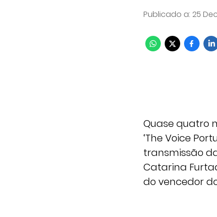
Publicado a
:
25 Dec
Quase quatro m
‘The Voice Por
transmissão da
Catarina Furta
do vencedor do 