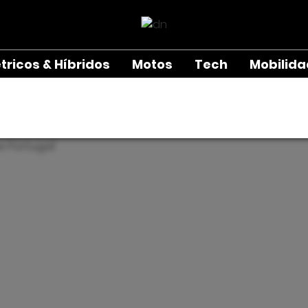
étricos & Híbridos
Motos
Tech
Mobilid