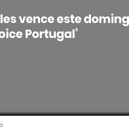
les vence este doming
oice Portugal’
o