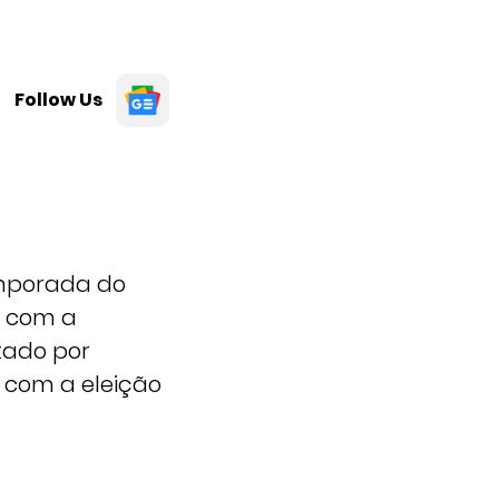
Follow Us
emporada do
, com a
tado por
r com a eleição