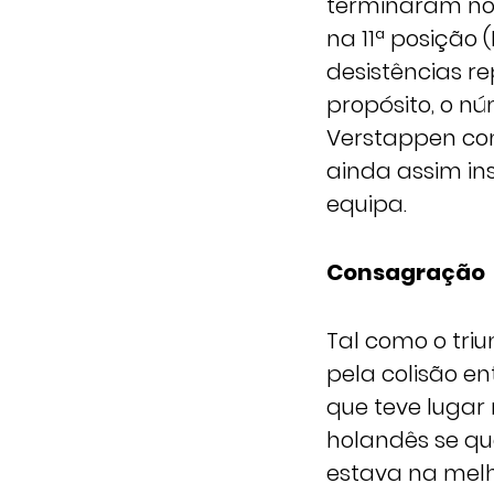
terminaram nos
na 11ª posição 
desistências r
propósito, o n
Verstappen con
ainda assim ins
equipa.
Consagração
Tal como o tri
pela colisão en
que teve lugar
holandês se qual
estava na melh