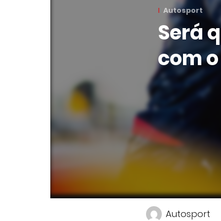
Autosport
Será q
com o
Autosport