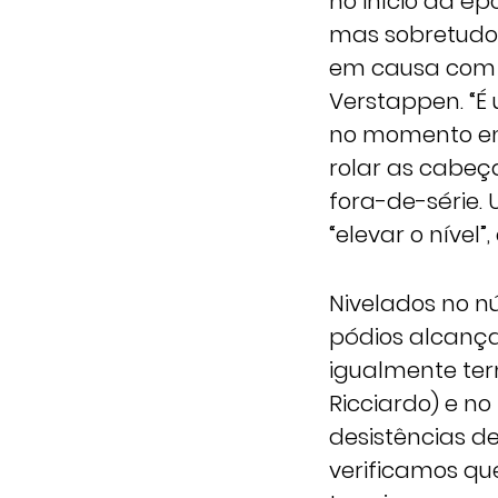
no início da ép
mas sobretudo p
em causa com 
Verstappen. “É
no momento em 
rolar as cabeç
fora-de-série. 
“elevar o nível
Nivelados no nú
pódios alcança
igualmente ter
Ricciardo) e n
desistências d
verificamos qu