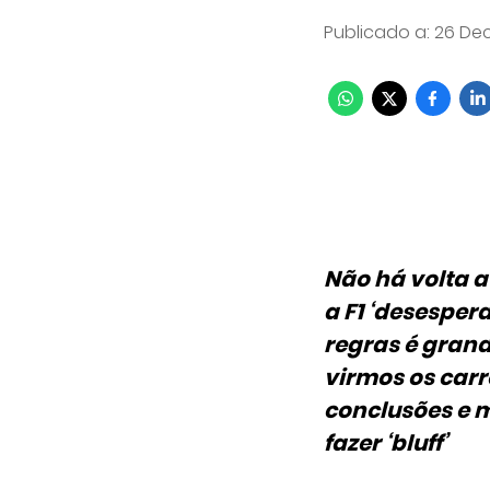
Publicado a
:
26 Dec
Não há volta a
a F1 ‘desesper
regras é grand
virmos os carr
conclusões e m
fazer ‘bluff’