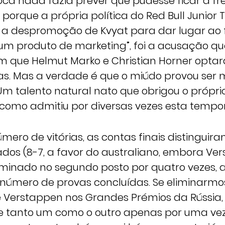
oca nada fazia prever que pudesse ficar à fre
orque a própria política do Red Bull Junior 
a despromoção de Kvyat para dar lugar ao
 um produto de marketing”, foi a acusação qu
que Helmut Marko e Christian Horner optar
as. Mas a verdade é que o miúdo provou se
Um talento natural nato que obrigou o própri
”, como admitiu por diversas vezes esta tempo
mero de vitórias, as contas finais distinguir
dos (8-7, a favor do australiano, embora Ve
minado no segundo posto por quatro vezes,
o número de provas concluídas. Se eliminarmos
e Verstappen nos Grandes Prémios da Rússia,
e tanto um como o outro apenas por uma ve