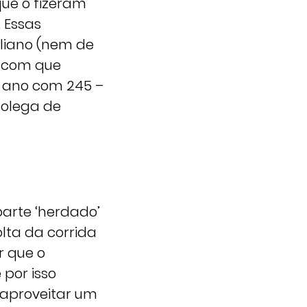
ue o fizeram
. Essas
aliano (nem de
2 com que
o ano com 245 –
colega de
arte ‘herdado’
olta da corrida
r que o
 por isso
 aproveitar um