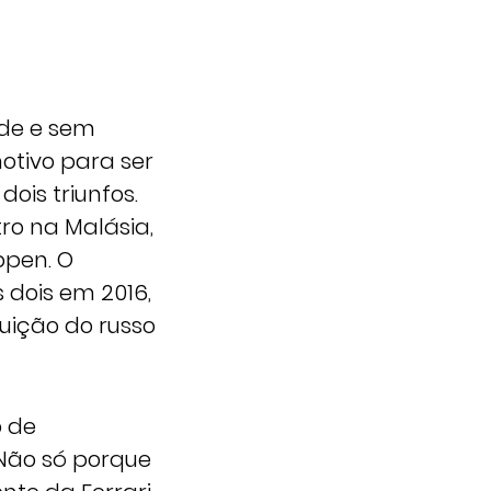
ade e sem
otivo para ser
ois triunfos.
ro na Malásia,
ppen. O
 dois em 2016,
uição do russo
o de
 Não só porque