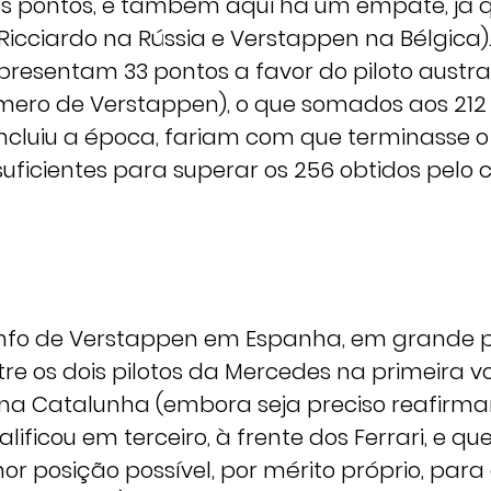
 pontos, e também aqui há um empate, já q
(Ricciardo na Rússia e Verstappen na Bélgica)
epresentam 33 pontos a favor do piloto austr
úmero de Verstappen), o que somados aos 21
cluiu a época, fariam com que terminasse 
uficientes para superar os 256 obtidos pelo 
unfo de Verstappen em Espanha, em grande p
tre os dois pilotos da Mercedes na primeira v
 na Catalunha (embora seja preciso reafirma
ificou em terceiro, à frente dos Ferrari, e que
or posição possível, por mérito próprio, para