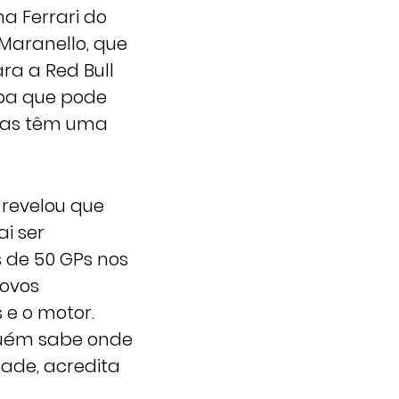
a Ferrari do
Maranello, que
a a Red Bull
ipa que pode
gras têm uma
 revelou que
i ser
 de 50 GPs nos
novos
 e o motor.
nguém sabe onde
ade, acredita