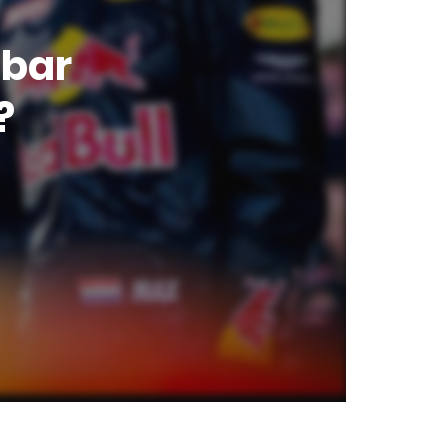
abar
?