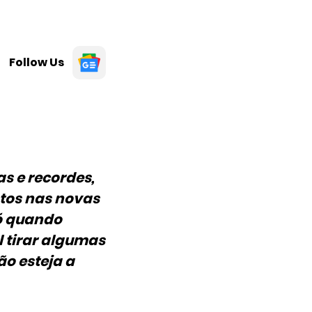
Follow Us
as e recordes,
ptos nas novas
só quando
l tirar algumas
o esteja a