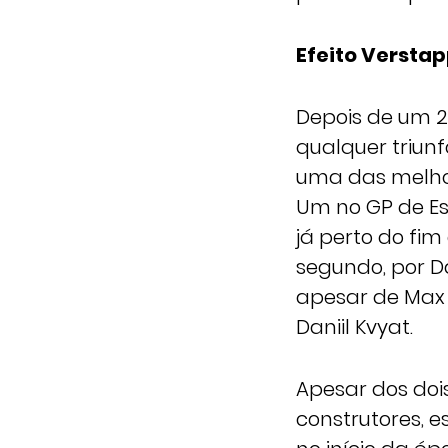
Efeito Versta
Depois de um 20
qualquer triunf
uma das melhor
Um no GP de Es
já perto do fim
segundo, por D
apesar de Max 
Daniil Kvyat.
Apesar dos doi
construtores, e