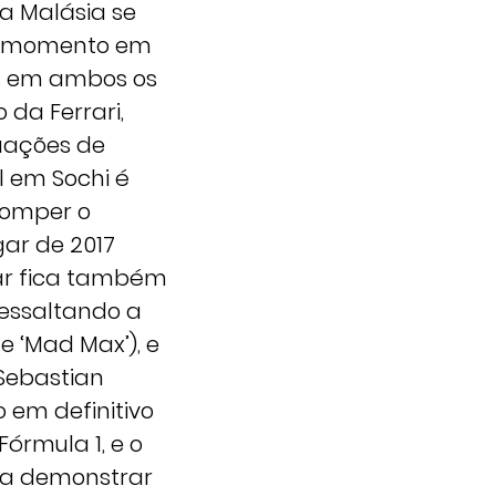
na Malásia se
um momento em
mas em ambos os
 da Ferrari,
tuações de
l em Sochi é
romper o
ar de 2017
dar fica também
ressaltando a
e ‘Mad Max’), e
 Sebastian
 em definitivo
órmula 1, e o
u a demonstrar