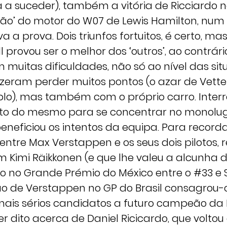
a a suceder), também a vitória de Ricciardo 
são’ do motor do W07 de Lewis Hamilton, n
va a prova. Dois triunfos fortuitos, é certo, 
 provou ser o melhor dos ‘outros’, ao contrário
 muitas dificuldades, não só ao nível das si
izeram perder muitos pontos (o azar de Vette
o), mas também com o próprio carro. Inter
to do mesmo para se concentrar no monolug
eficiou os intentos da equipa. Para recor
entre Max Verstappen e os seus dois pilotos, 
 Kimi Räikkonen (e que lhe valeu a alcunha d
io no Grande Prémio do México entre o #33 e
ção de Verstappen no GP do Brasil consagrou-o
is sérios candidatos a futuro campeão da F
 dito acerca de Daniel Ricicardo, que volto