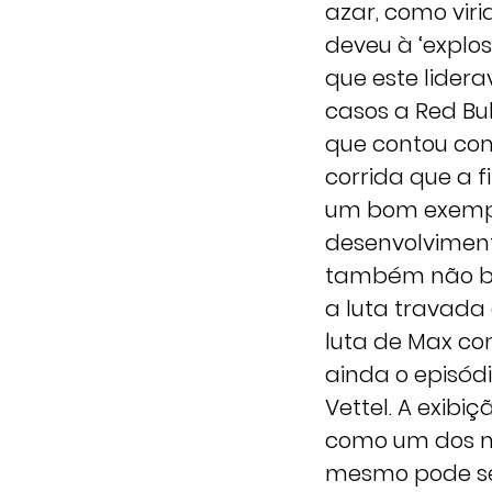
azar, como viri
deveu à ‘explo
que este lidera
casos a Red Bull
que contou com
corrida que a f
um bom exempl
desenvolvimen
também não ben
a luta travada 
luta de Max com
ainda o episód
Vettel. A exibi
como um dos ma
mesmo pode ser