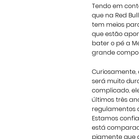
Tendo em conta
que na Red Bul
tem meios para
que estão apon
bater o pé a M
grande compo
Curiosamente, o
será muito duro
complicado, el
últimos três a
regulamentos as
Estamos confia
está comparada
piamente que a