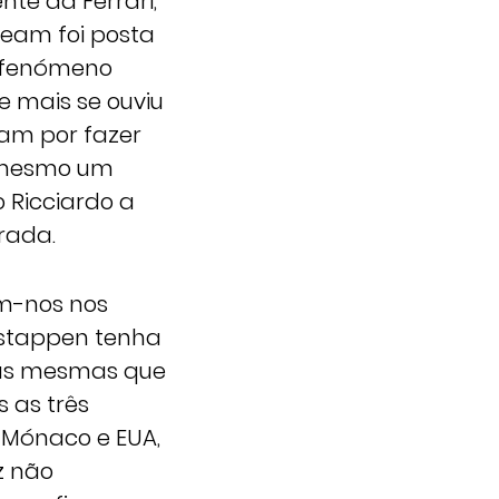
nte da Ferrari,
Team foi posta
 fenómeno
e mais se ouviu
am por fazer
r mesmo um
o Ricciardo a
rada.
am-nos nos
rstappen tenha
 as mesmas que
 as três
 Mónaco e EUA,
z não