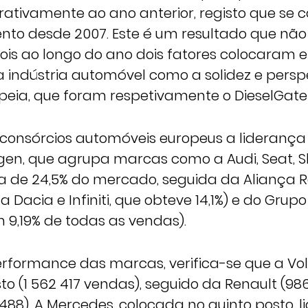
ativamente ao ano anterior, registo que se 
nto desde 2007. Este é um resultado que não
pois ao longo do ano dois fatores colocaram
a indústria automóvel como a solidez e persp
eia, que foram respetivamente o DieselGate e
 consórcios automóveis europeus a liderança 
en, que agrupa marcas como a Audi, Seat, S
de 24,5% do mercado, seguida da Aliança R
acia e Infiniti, que obteve 14,1%) e do Grup
 9,19% de todas as vendas).
erformance das marcas, verifica-se que a V
to (1 562 417 vendas), seguido da Renault (986
9 488). A Mercedes, colocada no quinto posto, l