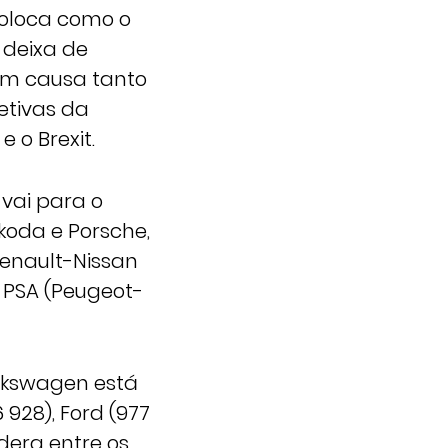
coloca como o
 deixa de
 em causa tanto
etivas da
 o Brexit.
vai para o
koda e Porsche,
enault-Nissan
o PSA (Peugeot-
olkswagen está
 928), Ford (977
idera entre os