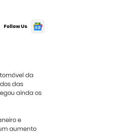
Follow Us
utomóvel da
ados das
regou ainda os
aneiro e
a um aumento