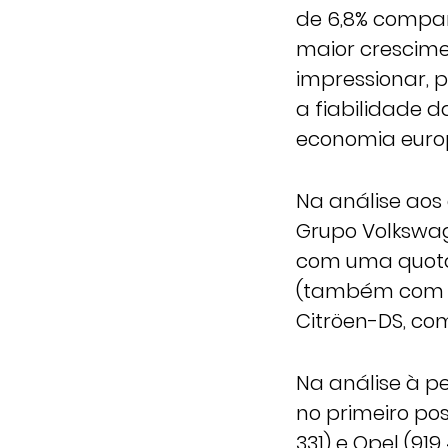
de 6,8% compar
maior crescime
impressionar, 
a fiabilidade d
economia europ
Na análise aos
Grupo Volkswag
com uma quota 
(também com a D
Citröen-DS, com
Na análise à p
no primeiro pos
331) e Opel (91