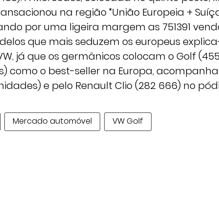
ansacionou na região “União Europeia + Suíça
rando por uma ligeira margem as 751391 ven
delos que mais seduzem os europeus explica
, já que os germânicos colocam o Golf (455
) como o best-seller na Europa, acompanhad
nidades) e pelo Renault Clio (282 666) no pódi
Mercado automóvel
VW Golf