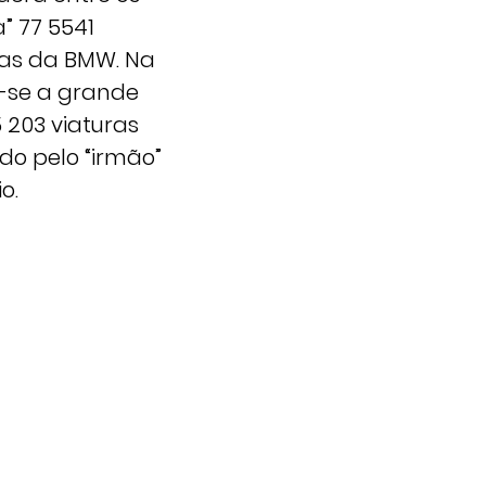
” 77 5541
das da BMW. Na
-se a grande
 203 viaturas
o pelo “irmão”
o.