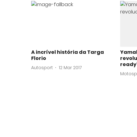
A incrível história da Targa
Yamah
Florio
revolu
ready
Autosport
12 Mar 2017
Motosp