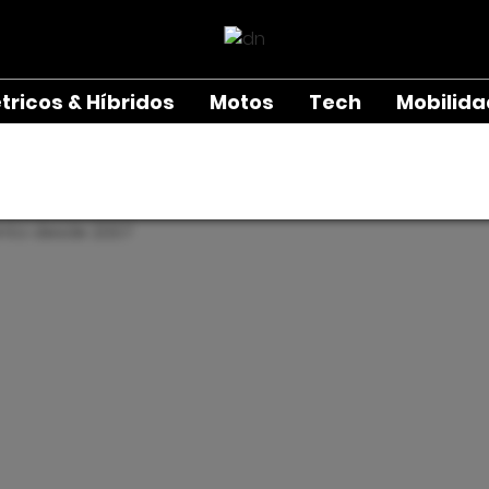
étricos & Híbridos
Motos
Tech
Mobilid